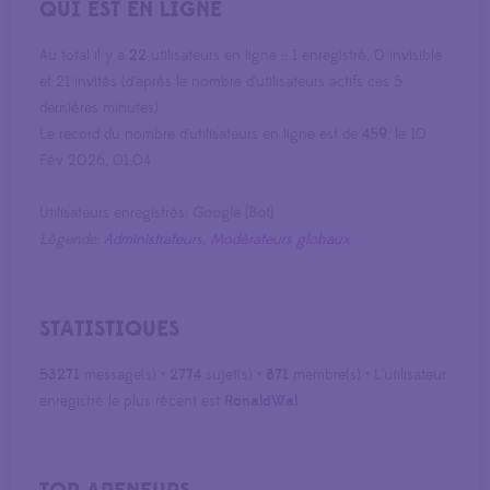
QUI EST EN LIGNE
Au total il y a
22
utilisateurs en ligne :: 1 enregistré, 0 invisible
et 21 invités (d’après le nombre d’utilisateurs actifs ces 5
dernières minutes)
Le record du nombre d’utilisateurs en ligne est de
459
, le 10
Fév 2026, 01:04
Utilisateurs enregistrés:
Google [Bot]
Légende:
Administrateurs
,
Modérateurs globaux
STATISTIQUES
53271
message(s) •
2774
sujet(s) •
871
membre(s) • L’utilisateur
enregistré le plus récent est
RonaldWal
.