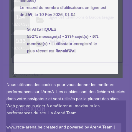
minutes)
MESSAGES
Le record du nombre d’utilisateurs en ligne est
de
459
, le 10 Fév 2026, 01:04
134
Ligue des Champions & Europa League
MESSAGES
STATISTIQUES
53271
message(s) •
2774
sujet(s) •
871
533
Diables Rouges
membre(s) • L’utilisateur enregistré le
MESSAGES
plus récent est
RonaldWal
.
Index du forum
Nous utilisons des cookies pour vous donner les meilleurs
performances sur l'ArenA. Les cookies sont des fichiers stockés
dans votre navigateur et sont utilisés par la plupart des sites
Web pour vous aider à améliorer au maximum les
CONNEXION
performances du site. La ArenA Team.
www.rsca-arena.be
created and powered by ArenA Team |