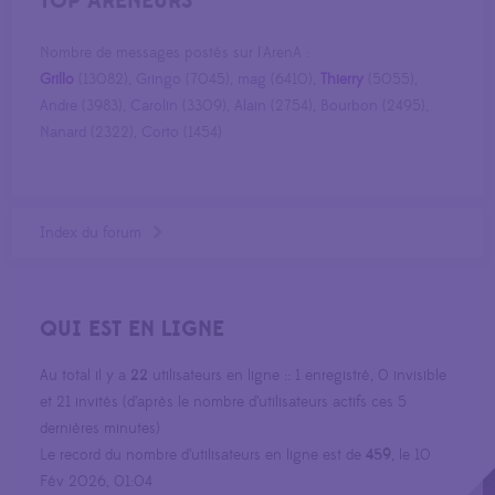
TOP ARENEURS
Nombre de messages postés sur l'ArenA :
Grillo
(13082),
Gringo
(7045),
mag
(6410),
Thierry
(5055),
Andre
(3983),
Carolin
(3309),
Alain
(2754),
Bourbon
(2495),
Nanard
(2322),
Corto
(1454)
Index du forum
QUI EST EN LIGNE
Au total il y a
22
utilisateurs en ligne :: 1 enregistré, 0 invisible
et 21 invités (d’après le nombre d’utilisateurs actifs ces 5
dernières minutes)
Le record du nombre d’utilisateurs en ligne est de
459
, le 10
Fév 2026, 01:04