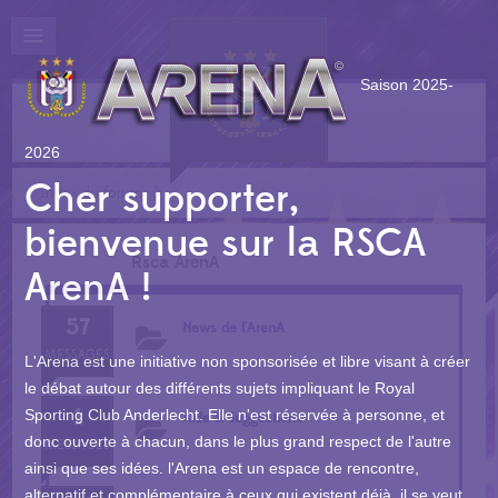
Saison 2025-
2026
Cher supporter,
Index du forum
bienvenue sur la RSCA
Rsca ArenA
ArenA !
57
News de l'ArenA
MESSAGES
L'Arena est une initiative non sponsorisée et libre visant à créer
le débat autour des différents sujets impliquant le Royal
1
Sporting Club Anderlecht. Elle n'est réservée à personne, et
Aide & Suggestions
donc ouverte à chacun, dans le plus grand respect de l'autre
MESSAGES
ainsi que ses idées. l'Arena est un espace de rencontre,
alternatif et complémentaire à ceux qui existent déjà, il se veut