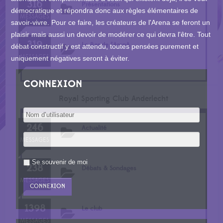
316
Présentations
démocratique et répondra donc aux règles élémentaires de
MESSAGES
savoir-vivre. Pour ce faire, les créateurs de l'Arena se feront un
plaisir mais aussi un devoir de modérer ce qui devra l'être. Tout
319
Le Bar de l'ArenA
débat constructif y est attendu, toutes pensées purement et
MESSAGES
uniquement négatives seront à éviter.
CONNEXION
Royal Sporting Club Anderlecht
246
Actualité
MESSAGES
Se souvenir de moi
238
Débats & Sondages
MESSAGES
1398
Le club
MESSAGES