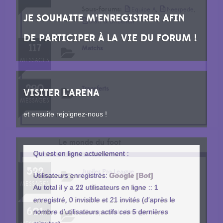
Sous-forums:
,
,
Equipe A
Neerpede
JE SOUHAITE M’ENREGISTRER AFIN
Staff & Direction
DE PARTICIPER À LA VIE DU FORUM !
117
Matchs
MESSAGES
290
Transferts
VISITER L'ARENA
MESSAGES
et ensuite rejoignez-nous !
Le monde du foot
Qui est en ligne actuellement :
522
Jupiler Pro League
Utilisateurs enregistrés:
Google [Bot]
MESSAGES
Au total il y a
22
utilisateurs en ligne :: 1
enregistré, 0 invisible et 21 invités (d’après le
601
nombre d’utilisateurs actifs ces 5 dernières
Championnats étrangers