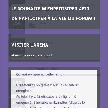
Sous-forums:
,
,
Equipe A
Neerpede
JE SOUHAITE M’ENREGISTRER AFIN
Staff & Direction
DE PARTICIPER À LA VIE DU FORUM !
154
Matchs
MESSAGES
304
Transferts
VISITER L'ARENA
MESSAGES
et ensuite rejoignez-nous !
Le monde du foot
Qui est en ligne actuellement :
522
Jupiler Pro League
Utilisateurs enregistrés: Aucun utilisateur
MESSAGES
enregistré
Au total il y a
42
utilisateurs en ligne :: 0
601
enregistré, 1 invisible et 41 invités (d’après le
Championnats étrangers