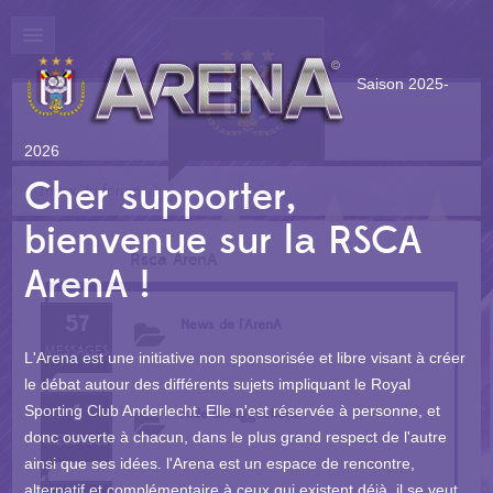
Saison 2025-
2026
Cher supporter,
Index du forum
bienvenue sur la RSCA
Rsca ArenA
ArenA !
57
News de l'ArenA
MESSAGES
L'Arena est une initiative non sponsorisée et libre visant à créer
le débat autour des différents sujets impliquant le Royal
1
Sporting Club Anderlecht. Elle n'est réservée à personne, et
Aide & Suggestions
donc ouverte à chacun, dans le plus grand respect de l'autre
MESSAGES
ainsi que ses idées. l'Arena est un espace de rencontre,
alternatif et complémentaire à ceux qui existent déjà, il se veut