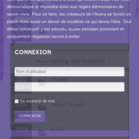
322
Présentations
démocratique et répondra donc aux règles élémentaires de
MESSAGES
savoir-vivre. Pour ce faire, les créateurs de l'Arena se feront un
plaisir mais aussi un devoir de modérer ce qui devra l'être. Tout
319
Le Bar de l'ArenA
débat constructif y est attendu, toutes pensées purement et
MESSAGES
uniquement négatives seront à éviter.
CONNEXION
Royal Sporting Club Anderlecht
222
Actualité
MESSAGES
Se souvenir de moi
239
Débats & Sondages
MESSAGES
1398
Le club
MESSAGES