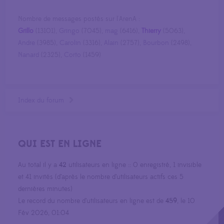
Nombre de messages postés sur l'ArenA :
Grillo
(13101),
Gringo
(7045),
mag
(6416),
Thierry
(5063),
Andre
(3985),
Carolin
(3316),
Alain
(2757),
Bourbon
(2498),
Nanard
(2325),
Corto
(1459)
Index du forum
QUI EST EN LIGNE
Au total il y a
42
utilisateurs en ligne :: 0 enregistré, 1 invisible
et 41 invités (d’après le nombre d’utilisateurs actifs ces 5
dernières minutes)
Le record du nombre d’utilisateurs en ligne est de
459
, le 10
Fév 2026, 01:04