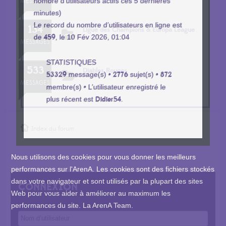
nombre d’utilisateurs actifs ces 5 dernières
MESSAGES
minutes)
Le record du nombre d’utilisateurs en ligne est
134
Ligue des Champions & Europa League
de
459
, le 10 Fév 2026, 01:04
MESSAGES
STATISTIQUES
533
Diables Rouges
53329
message(s) •
2776
sujet(s) •
872
MESSAGES
membre(s) • L’utilisateur enregistré le
plus récent est
Didier54
.
Index du forum
Nous utilisons des cookies pour vous donner les meilleurs
performances sur l'ArenA. Les cookies sont des fichiers stockés
dans votre navigateur et sont utilisés par la plupart des sites
CONNEXION
Web pour vous aider à améliorer au maximum les
performances du site. La ArenA Team.