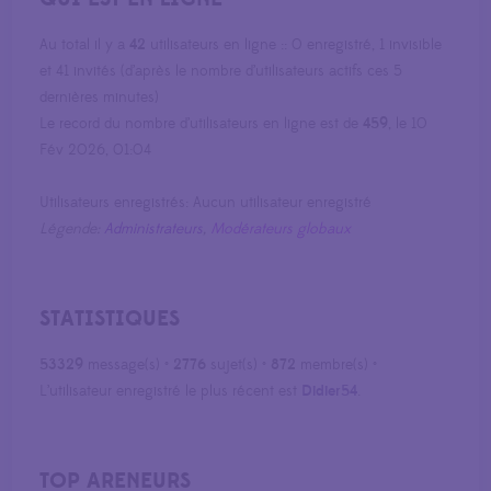
Au total il y a
42
utilisateurs en ligne :: 0 enregistré, 1 invisible
et 41 invités (d’après le nombre d’utilisateurs actifs ces 5
dernières minutes)
Le record du nombre d’utilisateurs en ligne est de
459
, le 10
Fév 2026, 01:04
Utilisateurs enregistrés: Aucun utilisateur enregistré
Légende:
Administrateurs
,
Modérateurs globaux
STATISTIQUES
53329
message(s) •
2776
sujet(s) •
872
membre(s) •
L’utilisateur enregistré le plus récent est
Didier54
.
TOP ARENEURS