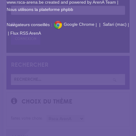
www.rsca-arena.be
created and powered by ArenA Team |
Nous utilisons la plateforme phpbb
Se souvenir de moi
Navigateurs conseillés :
Google Chrome
|
|
Safari (mac)
|
|
Flux RSS ArenA
RECHERCHER
CHOIX DU THÈME
faites votre choix: