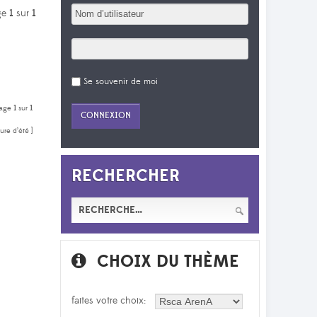
age
1
sur
1
Se souvenir de moi
 Page
1
sur
1
re d’été ]
RECHERCHER
CHOIX DU THÈME
faites votre choix: