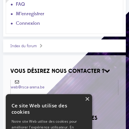
FAQ
M’enregistrer
Connexion
Index du forum
VOUS DÉSIREZ NOUS CONTACTER ?
web@rsca-arena.be
×
Ce site Web utilise des
cookies
VOIR LES NOUVEAUX MESSAGES
Notre site Web utilise des cookies pour
améliorer l'expérience utilisateur. En
Re: Mercato estival 2026
par Grillo