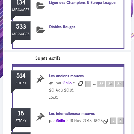
134
Ligue des Champions & Europa League
MESSAGES
533
Diables Rouges
MESSAGES
Sujets actifs
514
Les anciens mauves
par
»
Grillo
STICKY
...
1
33
34
35
20 Aoû 2016,
16:35
16
Les internationaux mauves
par
» 18 Nov 2018, 18:28
1
2
Grillo
STICKY