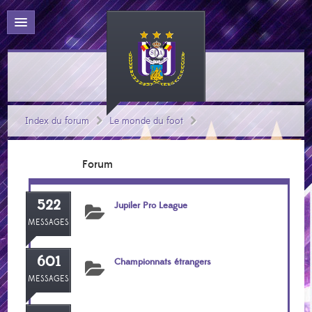
Index du forum
Le monde du foot
Forum
522
Jupiler Pro League
MESSAGES
601
Championnats étrangers
MESSAGES