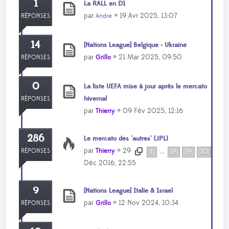
1
La RALL en D1
par
» 19 Avr 2025, 13:07
Andre
RÉPONSES
14
[Nations League] Belgique - Ukraine
par
» 21 Mar 2025, 09:50
Grillo
RÉPONSES
0
La liste UEFA mise à jour après le mercato
hivernal
RÉPONSES
par
» 09 Fév 2025, 12:16
Thierry
286
Le mercato des "autres" (JPL)
par
» 29
Thierry
RÉPONSES
...
1
18
19
20
Déc 2016, 22:55
9
[Nations League] Italie & Israel
par
» 12 Nov 2024, 10:34
Grillo
RÉPONSES