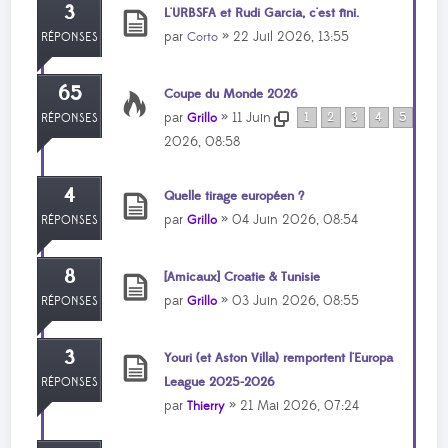
3
L'URBSFA et Rudi Garcia, c'est fini.
par
» 22 Juil 2026, 13:55
Corto
RÉPONSES
65
Coupe du Monde 2026
par
» 11 Juin
1
2
3
4
5
Grillo
RÉPONSES
2026, 08:58
4
Quelle tirage européen ?
par
» 04 Juin 2026, 08:54
Grillo
RÉPONSES
8
[Amicaux] Croatie & Tunisie
par
» 03 Juin 2026, 08:55
Grillo
RÉPONSES
3
Youri (et Aston Villa) remportent l'Europa
League 2025-2026
RÉPONSES
par
» 21 Mai 2026, 07:24
Thierry