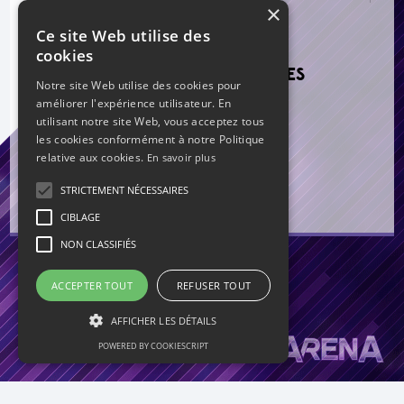
×
Ce site Web utilise des
cookies
VOIR LES NOUVEAUX MESSAGES
Notre site Web utilise des cookies pour
améliorer l'expérience utilisateur. En
Re: Mercato estival 2026
par mag
utilisant notre site Web, vous acceptez tous
Re: Mercato estival 2026
par mag
Re: Mercato estival 2026
par Bourbon
les cookies conformément à notre Politique
Re: Mercato estival 2026
par Grillo
relative aux cookies.
En savoir plus
Re: Mercato estival 2026
par Grillo
Re: Mercato estival 2026
par Grillo
Re: Mercato estival 2026
par mag
STRICTEMENT NÉCESSAIRES
Re: Mercato estival 2026
par mag
CIBLAGE
NON CLASSIFIÉS
ACCEPTER TOUT
REFUSER TOUT
Rejoignez nous sur Facebook !
AFFICHER LES DÉTAILS
Et suivez-nous sur Twitter !
POWERED BY COOKIESCRIPT