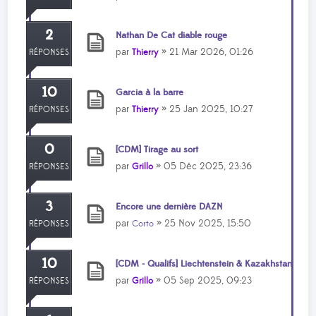
2
Nathan De Cat diable rouge
par
» 21 Mar 2026, 01:26
Thierry
RÉPONSES
10
Garcia à la barre
par
» 25 Jan 2025, 10:27
Thierry
RÉPONSES
0
[CDM] Tirage au sort
par
» 05 Déc 2025, 23:36
Grillo
RÉPONSES
3
Encore une dernière DAZN
par
» 25 Nov 2025, 15:50
Corto
RÉPONSES
10
[CDM - Qualifs] Liechtenstein & Kazakhstan
par
» 05 Sep 2025, 09:23
Grillo
RÉPONSES