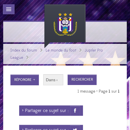
Index du forum
Le monde du foot
Jupiler Pro
League
RÉPONDRE
1 message • Page
1
sur
1
> Partager ce sujet sur :