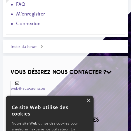
FAQ
M’enregistrer
Connexion
Index du forum
VOUS DÉSIREZ NOUS CONTACTER ?
web@rsca-arena.be
×
Ce site Web utilise des
cookies
VOIR LES NOUVEAUX MESSAGES
Notre site Web utilise des cookies pour
améliorer l'expérience utilisateur. En
Re: Mercato estival 2026
par Grillo