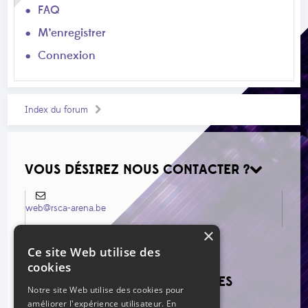
FAQ
M’enregistrer
Connexion
Index du forum
VOUS DÉSIREZ NOUS CONTACTER ?
web@rsca-arena.be
×
Ce site Web utilise des
cookies
VOIR LES NOUVEAUX MESSAGES
Notre site Web utilise des cookies pour
améliorer l'expérience utilisateur. En
Re: Mercato estival 2026
par mag