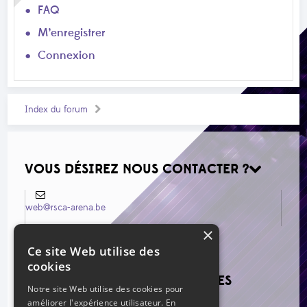
FAQ
M’enregistrer
Connexion
Index du forum
VOUS DÉSIREZ NOUS CONTACTER ?
web@rsca-arena.be
×
Ce site Web utilise des
cookies
VOIR LES NOUVEAUX MESSAGES
Notre site Web utilise des cookies pour
améliorer l'expérience utilisateur. En
Re: Mercato estival 2026
par Grillo