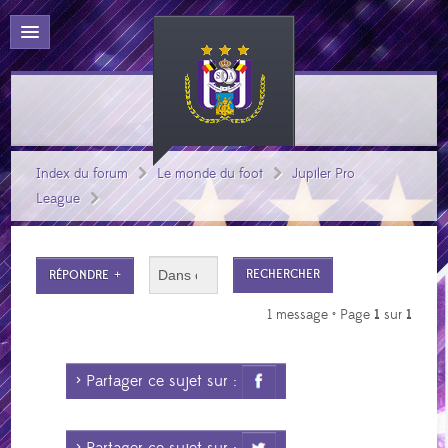
Index du forum
Le monde du foot
Jupiler Pro
League
RÉPONDRE
1 message • Page
1
sur
1
> Partager ce sujet sur :