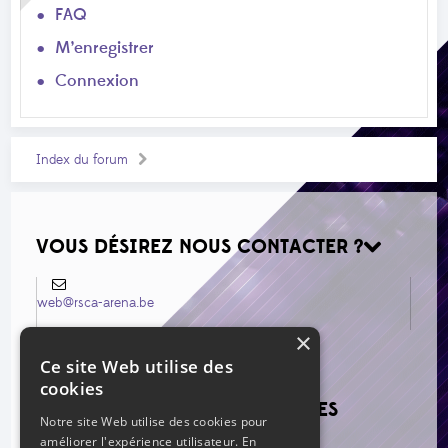
FAQ
M’enregistrer
Connexion
Index du forum
VOUS DÉSIREZ NOUS CONTACTER ?
web@rsca-arena.be
×
Ce site Web utilise des
cookies
VOIR LES NOUVEAUX MESSAGES
Notre site Web utilise des cookies pour
améliorer l'expérience utilisateur. En
Re: Mercato estival 2026
par Grillo