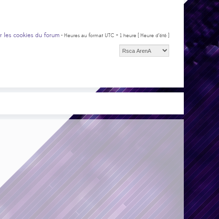
r les cookies du forum
• Heures au format UTC + 1 heure [ Heure d’été ]