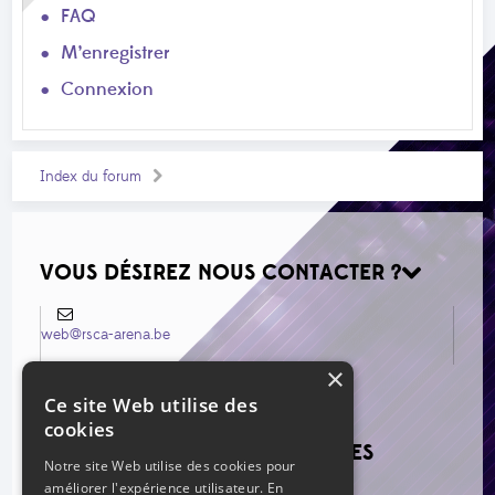
FAQ
M’enregistrer
Connexion
Index du forum
VOUS DÉSIREZ NOUS CONTACTER ?
web@rsca-arena.be
×
Ce site Web utilise des
cookies
VOIR LES NOUVEAUX MESSAGES
Notre site Web utilise des cookies pour
améliorer l'expérience utilisateur. En
Re: Mercato estival 2026
par mag