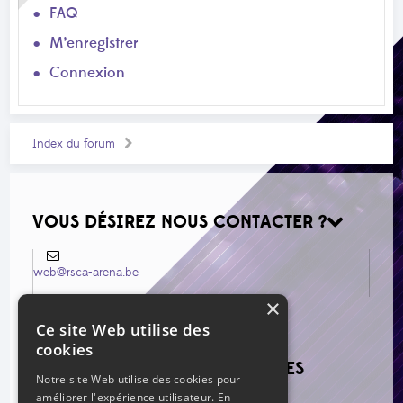
FAQ
M’enregistrer
Connexion
Index du forum
VOUS DÉSIREZ NOUS CONTACTER ?
web@rsca-arena.be
×
Ce site Web utilise des
cookies
VOIR LES NOUVEAUX MESSAGES
Notre site Web utilise des cookies pour
améliorer l'expérience utilisateur. En
Re: Mercato estival 2026
par Grillo