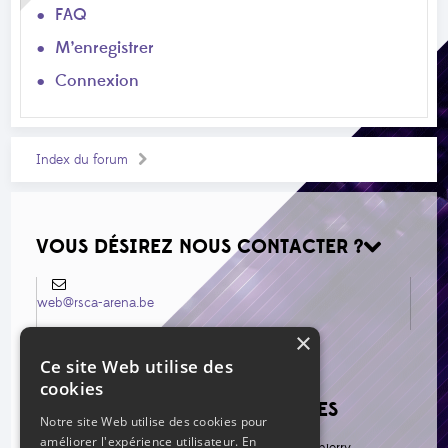
FAQ
M’enregistrer
Connexion
Index du forum
VOUS DÉSIREZ NOUS CONTACTER ?
web@rsca-arena.be
×
Ce site Web utilise des
cookies
VOIR LES NOUVEAUX MESSAGES
Notre site Web utilise des cookies pour
améliorer l'expérience utilisateur. En
Re: [EL - 3e tour] PAOK - Anderlecht
par Thierry