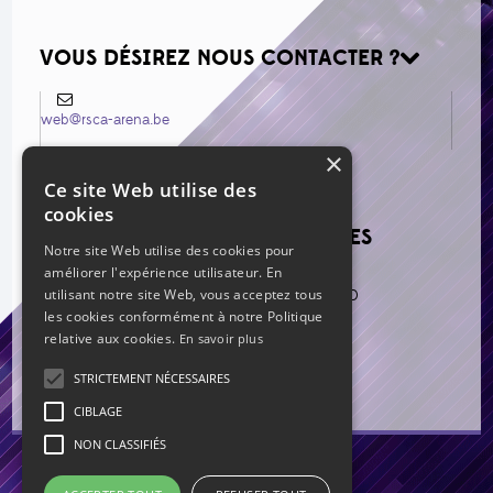
VOUS DÉSIREZ NOUS CONTACTER ?
web@rsca-arena.be
×
Ce site Web utilise des
cookies
VOIR LES NOUVEAUX MESSAGES
Notre site Web utilise des cookies pour
améliorer l'expérience utilisateur. En
Re: Mercato estival 2026
par Corto
utilisant notre site Web, vous acceptez tous
Re: Vos prédictions 2026-2027 ?
par n°10
Re: Mercato estival 2026
par Nanard
les cookies conformément à notre Politique
Re: Mercato estival 2026
par Carolin
relative aux cookies.
En savoir plus
Re: Mercato estival 2026
par mag
Re: Mercato estival 2026
par mag
Re: Mercato estival 2026
par Bourbon
STRICTEMENT NÉCESSAIRES
Re: Mercato estival 2026
par Grillo
CIBLAGE
NON CLASSIFIÉS