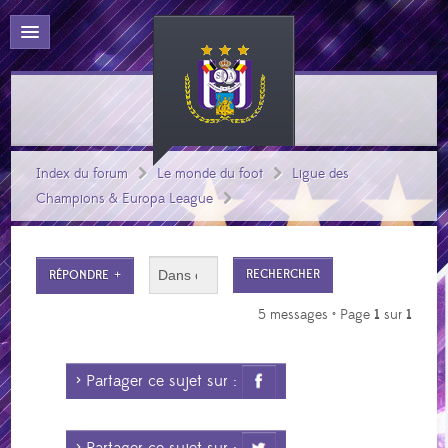
Index du forum
Le monde du foot
Ligue des
Champions & Europa League
RÉPONDRE
5 messages • Page
1
sur
1
> Partager ce sujet sur :