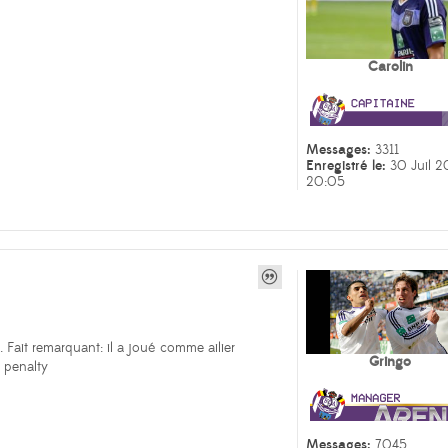
Carolin
Messages:
3311
Enregistré le:
30 Juil 2
20:05
s
. Fait remarquant: il a joué comme ailier
Gringo
r penalty
Messages:
7045