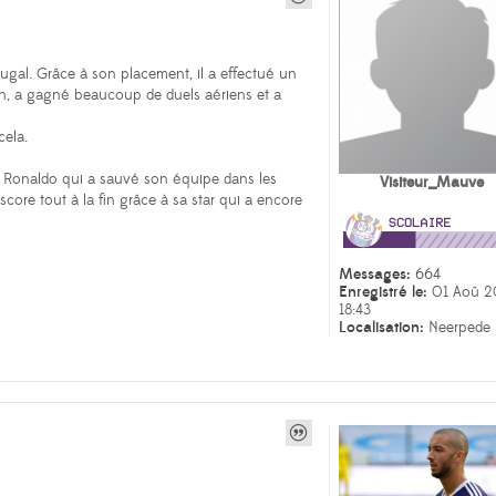
tugal. Grâce à son placement, il a effectué un
lon, a gagné beaucoup de duels aériens et a
ela.
in Ronaldo qui a sauvé son équipe dans les
Visiteur_Mauve
core tout à la fin grâce à sa star qui a encore
Messages:
664
Enregistré le:
01 Aoû 2
18:43
Localisation:
Neerpede
s