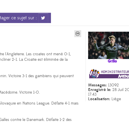
ager ce sujet sur :
e l'Angleterre. Les croates ont mené 0-1,
ncliner 2-1. La Croatie est éliminée de la
Grillo
nin. Victoire 3-1 des gambiens qui peuvent
Messages:
13092
Enregistré le:
28 Juil 2
acédoine. Victoire 1-0.
17:43
Localisation:
Liège
a Slovaquie en Nations League. Défaite 4-1 mais
alles contre le Danemark. Défaite 1-2 des