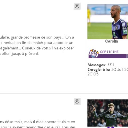
s
ulaire, grande promesse de son pays... On a
Carolin
 rentrait en fin de match pour apporter un
 également... Curieux de voir s'il va exploser
 offert jusqu'à présent.
Messages:
3311
Enregistré le:
30 Juil 2
20:05
s
ns désormais, mais il était encore titulaire en
u'ils avaient remportée d'ailleurs). Lors des