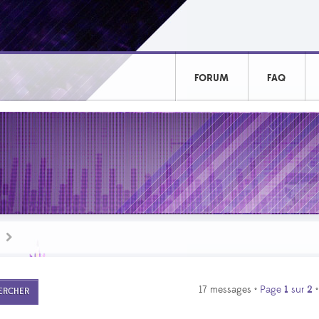
FORUM
FAQ
17 messages •
Page
1
sur
2