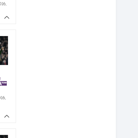
016,
016,