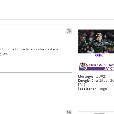
s
it l'unique but de la rencontre contre le
istral.
Grillo
Messages:
13092
Enregistré le:
28 Juil 2
17:43
Localisation:
Liège
s