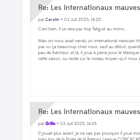
Re: Les internationaux mauve
par
Carolin
» 03 Juil 2025, 14:20
C'est bien, il se sera pas trop fatigué au moins...
Mais on nous avait vendu un international mexicain tit
pas vu ça beaucoup chez nous, sauf au début, quand il
peu de fraîcheur, et là, il joue à peine pour le Mexique
cette saison, ou rester sur le niveau moyen qu'il nous a
Re: Les internationaux mauve
par
Grillo
» 03 Juil 2025, 14:26
Il jouait plus avant, je ne sais pas pourquoi il joue moi
mars lors de la finale de la Nations League CONCACAF (q