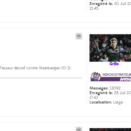
Enregistré le:
30 Juil 2
21:45
s
Grillo
Passeur décisif contre l'Azerbaidjan (0-3).
Messages:
13092
Enregistré le:
28 Juil 2
17:43
Localisation:
Liège