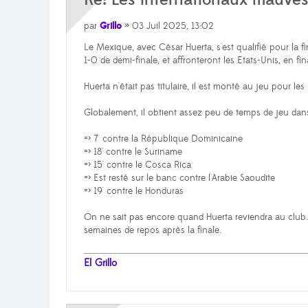
Re: Les internationaux mauve
par
Grillo
» 03 Juil 2025, 13:02
Le Mexique, avec César Huerta, s'est qualifié pour la f
1-0 de demi-finale, et affronteront les Etats-Unis, en fi
Huerta n'était pas titulaire, il est monté au jeu pour le
Globalement, il obtient assez peu de temps de jeu dan
=> 7' contre la République Dominicaine
=> 18' contre le Suriname
=> 15' contre le Cosca Rica
=> Est resté sur le banc contre l'Arabie Saoudite
=> 19' contre le Honduras
On ne sait pas encore quand Huerta reviendra au club.
semaines de repos après la finale.
El Grillo