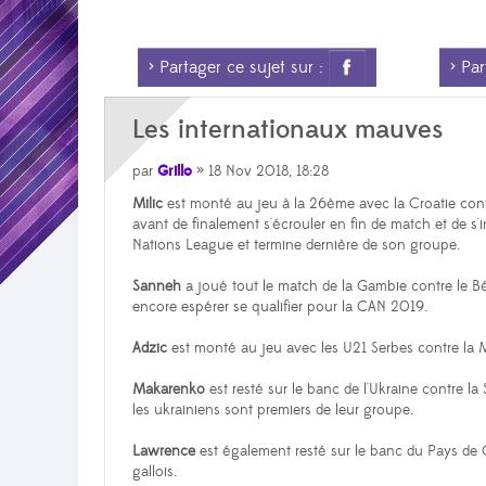
> Partager ce sujet sur :
> Part
Les internationaux mauves
par
Grillo
» 18 Nov 2018, 18:28
Milic
est monté au jeu à la 26ème avec la Croatie contr
avant de finalement s'écrouler en fin de match et de s'i
Nations League et termine dernière de son groupe.
Sanneh
a joué tout le match de la Gambie contre le Bé
encore espérer se qualifier pour la CAN 2019.
Adzic
est monté au jeu avec les U21 Serbes contre la M
Makarenko
est resté sur le banc de l'Ukraine contre l
les ukrainiens sont premiers de leur groupe.
Lawrence
est également resté sur le banc du Pays de G
gallois.